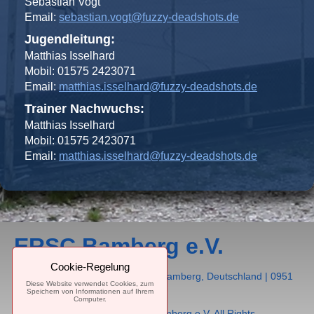
Sebastian Vogt
Email:
sebastian.vogt@fuzzy-deadshots.de
Jugendleitung:
Matthias Isselhard
Mobil: 01575 2423071
Email:
matthias.isselhard@fuzzy-deadshots.de
Trainer Nachwuchs:
Matthias Isselhard
Mobil: 01575 2423071
Email:
matthias.isselhard@fuzzy-deadshots.de
ERSC Bamberg e.V.
Cookie-Regelung
Pödeldorfer Straße 180d, 96050 Bamberg, Deutschland | 0951
Diese Website verwendet Cookies, zum
14577 |
info@ersc-bamberg.de
Speichern von Informationen auf Ihrem
Computer.
© 2023. Eis- und Rollsportclub Bamberg e.V. All Rights